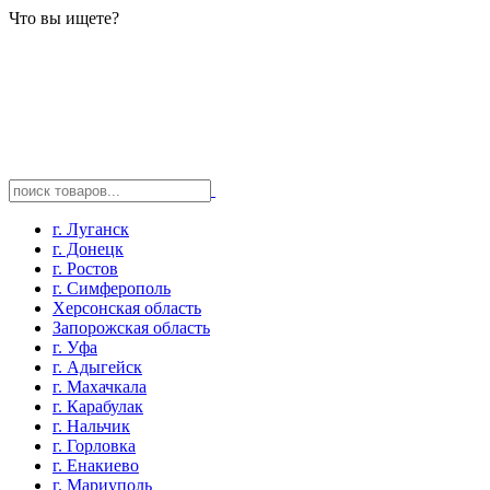
Что вы ищете?
г. Луганск
г. Донецк
г. Ростов
г. Симферополь
Херсонская область
Запорожская область
г. Уфа
г. Адыгейск
г. Махачкала
г. Карабулак
г. Нальчик
г. Горловка
г. Енакиево
г. Мариуполь