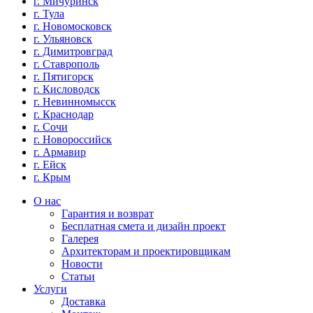
г. Мичуринск
г. Тула
г. Новомосковск
г. Ульяновск
г. Димитровград
г. Ставрополь
г. Пятигорск
г. Кисловодск
г. Невинномысск
г. Краснодар
г. Сочи
г. Новороссийск
г. Армавир
г. Ейск
г. Крым
О нас
Гарантия и возврат
Бесплатная смета и дизайн проект
Галерея
Архитекторам и проектировщикам
Новости
Статьи
Услуги
Доставка