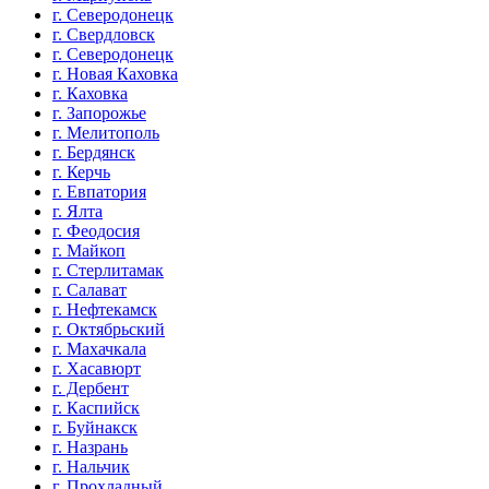
г. Северодонецк
г. Свердловск
г. Северодонецк
г. Новая Каховка
г. Каховка
г. Запорожье
г. Мелитополь
г. Бердянск
г. Керчь
г. Евпатория
г. Ялта
г. Феодосия
г. Майкоп
г. Стерлитамак
г. Салават
г. Нефтекамск
г. Октябрьский
г. Махачкала
г. Хасавюрт
г. Дербент
г. Каспийск
г. Буйнакск
г. Назрань
г. Нальчик
г. Прохладный