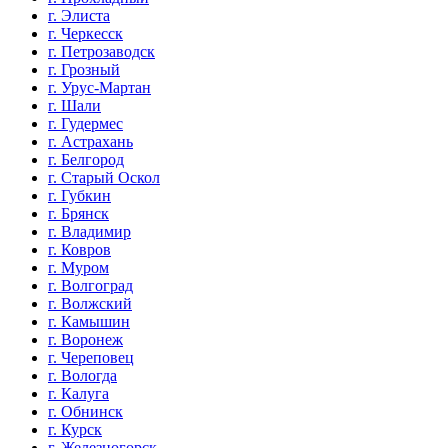
г. Элиста
г. Черкесск
г. Петрозаводск
г. Грозный
г. Урус-Мартан
г. Шали
г. Гудермес
г. Астрахань
г. Белгород
г. Старый Оскол
г. Губкин
г. Брянск
г. Владимир
г. Ковров
г. Муром
г. Волгоград
г. Волжский
г. Камышин
г. Воронеж
г. Череповец
г. Вологда
г. Калуга
г. Обнинск
г. Курск
г. Железногорск