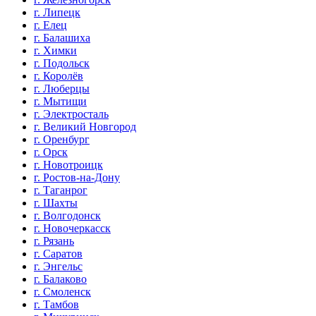
г. Липецк
г. Елец
г. Балашиха
г. Химки
г. Подольск
г. Королёв
г. Люберцы
г. Мытищи
г. Электросталь
г. Великий Новгород
г. Оренбург
г. Орск
г. Новотроицк
г. Ростов-на-Дону
г. Таганрог
г. Шахты
г. Волгодонск
г. Новочеркасск
г. Рязань
г. Саратов
г. Энгельс
г. Балаково
г. Смоленск
г. Тамбов