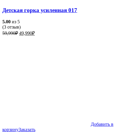
Детская горка усиленная 017
5.00
из 5
(
3
отзыв)
Первоначальная
Текущая
59,990
₽
49,990
₽
цена
цена:
составляла
49,990₽.
59,990₽.
Добавить в
корзину
Заказать