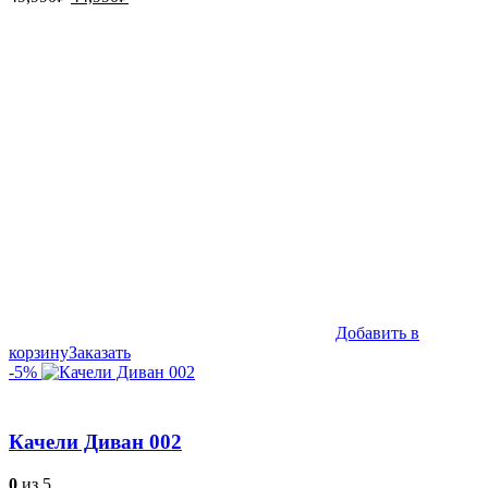
цена
цена:
составляла
44,990₽.
49,990₽.
Добавить в
корзину
Заказать
-5%
Качели Диван 002
0
из 5