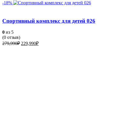
-18%
Спортивный комплекс для детей 026
0
из 5
(
0
отзыв)
Первоначальная
Текущая
279,990
₽
229,990
₽
цена
цена:
составляла
229,990₽.
279,990₽.