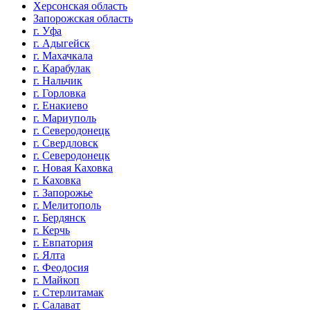
Херсонская область
Запорожская область
г. Уфа
г. Адыгейск
г. Махачкала
г. Карабулак
г. Нальчик
г. Горловка
г. Енакиево
г. Мариуполь
г. Северодонецк
г. Свердловск
г. Северодонецк
г. Новая Каховка
г. Каховка
г. Запорожье
г. Мелитополь
г. Бердянск
г. Керчь
г. Евпатория
г. Ялта
г. Феодосия
г. Майкоп
г. Стерлитамак
г. Салават