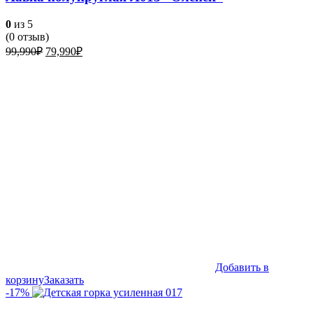
0
из 5
(
0
отзыв)
Первоначальная
Текущая
99,990
₽
79,990
₽
цена
цена:
составляла
79,990₽.
99,990₽.
Добавить в
корзину
Заказать
-17%