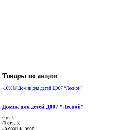
Товары по акции
-10%
Домик для детей Д007 “Лесной”
0
из 5
(
0
отзыв)
Первоначальная
Текущая
49,990
₽
44,990
₽