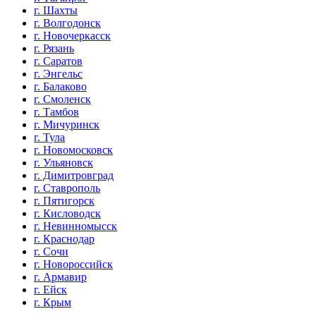
г. Шахты
г. Волгодонск
г. Новочеркасск
г. Рязань
г. Саратов
г. Энгельс
г. Балаково
г. Смоленск
г. Тамбов
г. Мичуринск
г. Тула
г. Новомосковск
г. Ульяновск
г. Димитровград
г. Ставрополь
г. Пятигорск
г. Кисловодск
г. Невинномысск
г. Краснодар
г. Сочи
г. Новороссийск
г. Армавир
г. Ейск
г. Крым