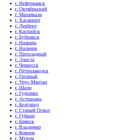
г. Нефтекамск
г. Октябрьский
г. Махачкала
г. Хасавюрт
г. Дербент
г. Каспийск
г. Буйнакск
г. Назрань
г. Нальчик
г. Прохладный
г. Элиста
г. Черкесск
г. Петрозаводск
г. Грозный
г. Урус-Мартан
г. Шали
г. Гудермес
г. Астрахань
г. Белгород
г. Старый Оскол
г. Губкин
г. Брянск
г. Владимир
г. Ковров
г. Муром