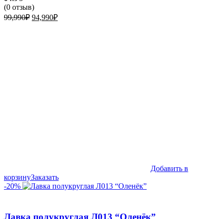
(
0
отзыв)
Первоначальная
Текущая
99,990
₽
94,990
₽
цена
цена:
составляла
94,990₽.
99,990₽.
Добавить в
корзину
Заказать
-20%
Лавка полукруглая Л013 “Оленёк”