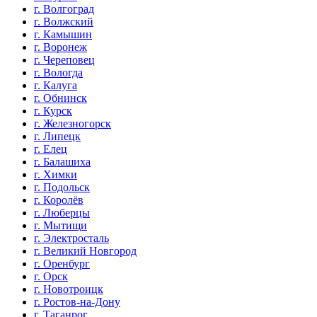
г. Волгоград
г. Волжский
г. Камышин
г. Воронеж
г. Череповец
г. Вологда
г. Калуга
г. Обнинск
г. Курск
г. Железногорск
г. Липецк
г. Елец
г. Балашиха
г. Химки
г. Подольск
г. Королёв
г. Люберцы
г. Мытищи
г. Электросталь
г. Великий Новгород
г. Оренбург
г. Орск
г. Новотроицк
г. Ростов-на-Дону
г. Таганрог