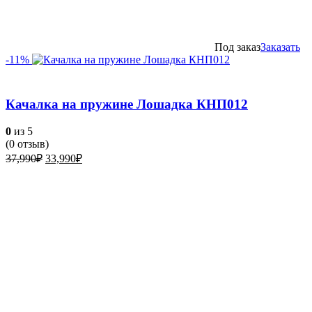
Под заказ
Заказать
-11%
Качалка на пружине Лошадка КНП012
0
из 5
(
0
отзыв)
Первоначальная
Текущая
37,990
₽
33,990
₽
цена
цена:
составляла
33,990₽.
37,990₽.