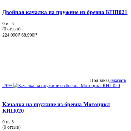
Двойная качалка на пружине из бревна КНП021
0
из 5
(
0
отзыв)
Первоначальная
Текущая
224,990
₽
68,990
₽
цена
цена:
составляла
68,990₽.
224,990₽.
Под заказ
Заказать
-70%
Качалка на пружине из бревна Мотоцикл
КНП020
0
из 5
(
0
отзыв)