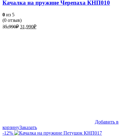
Качалка на пружине Черепаха КНП010
0
из 5
(
0
отзыв)
Первоначальная
Текущая
35,990
₽
31,990
₽
цена
цена:
составляла
31,990₽.
35,990₽.
Добавить в
корзину
Заказать
-12%