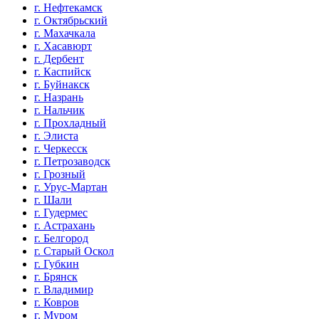
г. Нефтекамск
г. Октябрьский
г. Махачкала
г. Хасавюрт
г. Дербент
г. Каспийск
г. Буйнакск
г. Назрань
г. Нальчик
г. Прохладный
г. Элиста
г. Черкесск
г. Петрозаводск
г. Грозный
г. Урус-Мартан
г. Шали
г. Гудермес
г. Астрахань
г. Белгород
г. Старый Оскол
г. Губкин
г. Брянск
г. Владимир
г. Ковров
г. Муром