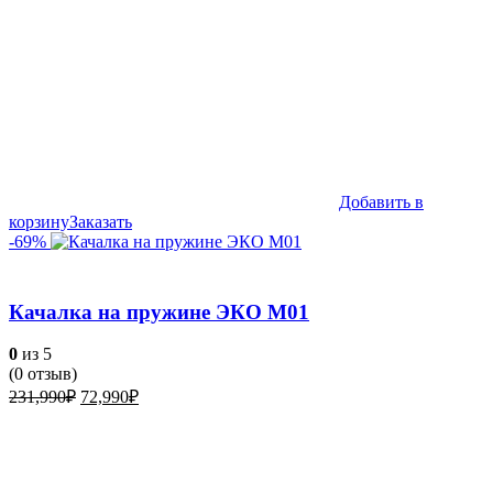
Добавить в
корзину
Заказать
-69%
Качалка на пружине ЭКО М01
0
из 5
(
0
отзыв)
Первоначальная
Текущая
231,990
₽
72,990
₽
цена
цена:
составляла
72,990₽.
231,990₽.