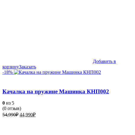
Добавить в
корзину
Заказать
-18%
Качалка на пружине Машинка КНП002
0
из 5
(
0
отзыв)
Первоначальная
Текущая
54,990
₽
44,990
₽
цена
цена:
составляла
44,990₽.
54,990₽.