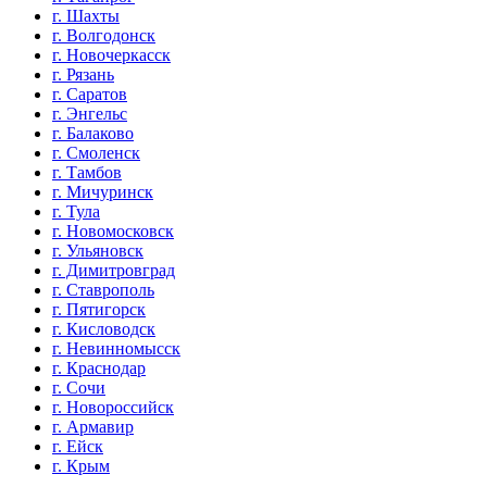
г. Шахты
г. Волгодонск
г. Новочеркасск
г. Рязань
г. Саратов
г. Энгельс
г. Балаково
г. Смоленск
г. Тамбов
г. Мичуринск
г. Тула
г. Новомосковск
г. Ульяновск
г. Димитровград
г. Ставрополь
г. Пятигорск
г. Кисловодск
г. Невинномысск
г. Краснодар
г. Сочи
г. Новороссийск
г. Армавир
г. Ейск
г. Крым