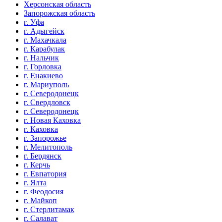
Херсонская область
Запорожская область
г. Уфа
г. Адыгейск
г. Махачкала
г. Карабулак
г. Нальчик
г. Горловка
г. Енакиево
г. Мариуполь
г. Северодонецк
г. Свердловск
г. Северодонецк
г. Новая Каховка
г. Каховка
г. Запорожье
г. Мелитополь
г. Бердянск
г. Керчь
г. Евпатория
г. Ялта
г. Феодосия
г. Майкоп
г. Стерлитамак
г. Салават