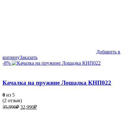
Добавить в
корзину
Заказать
-8%
Качалка на пружине Лошадка КНП022
0
из 5
(
2
отзыв)
Первоначальная
Текущая
35,990
₽
32,990
₽
цена
цена:
составляла
32,990₽.
35,990₽.