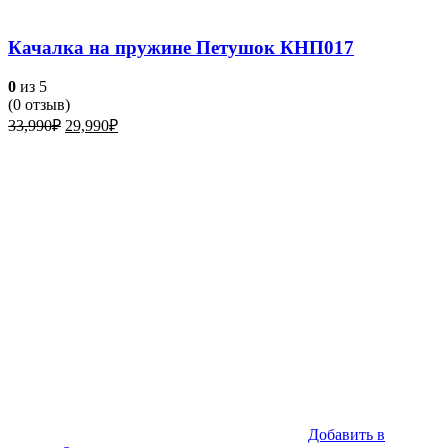
Качалка на пружине Петушок КНП017
0
из 5
(
0
отзыв)
Первоначальная
Текущая
33,990
₽
29,990
₽
цена
цена:
составляла
29,990₽.
33,990₽.
Добавить в