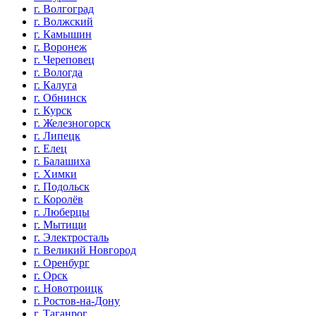
г. Волгоград
г. Волжский
г. Камышин
г. Воронеж
г. Череповец
г. Вологда
г. Калуга
г. Обнинск
г. Курск
г. Железногорск
г. Липецк
г. Елец
г. Балашиха
г. Химки
г. Подольск
г. Королёв
г. Люберцы
г. Мытищи
г. Электросталь
г. Великий Новгород
г. Оренбург
г. Орск
г. Новотроицк
г. Ростов-на-Дону
г. Таганрог