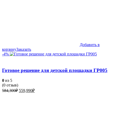
Добавить в
корзину
Заказать
-4%
Готовое решение для детской площадки ГР005
0
из 5
(
0
отзыв)
Первоначальная
Текущая
584,300
₽
559,990
₽
цена
цена:
составляла
559,990₽.
584,300₽.