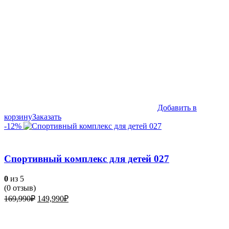
Добавить в
корзину
Заказать
-12%
Спортивный комплекс для детей 027
0
из 5
(
0
отзыв)
Первоначальная
Текущая
169,990
₽
149,990
₽
цена
цена:
составляла
149,990₽.
169,990₽.