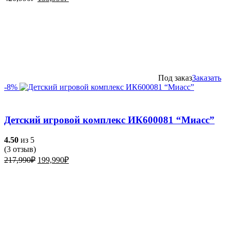
цена
цена:
составляла
135,990₽.
420,990₽.
Под заказ
Заказать
-8%
Детский игровой комплекс ИК600081 “Миасс”
4.50
из 5
(
3
отзыв)
Первоначальная
Текущая
217,990
₽
199,990
₽
цена
цена:
составляла
199,990₽.
217,990₽.