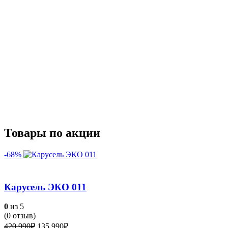
Товары по акции
-68%
Карусель ЭКО 011
0
из 5
(
0
отзыв)
Первоначальная
Текущая
420,990
₽
135,990
₽