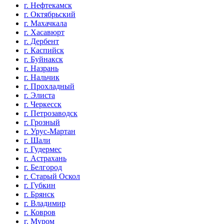
г. Нефтекамск
г. Октябрьский
г. Махачкала
г. Хасавюрт
г. Дербент
г. Каспийск
г. Буйнакск
г. Назрань
г. Нальчик
г. Прохладный
г. Элиста
г. Черкесск
г. Петрозаводск
г. Грозный
г. Урус-Мартан
г. Шали
г. Гудермес
г. Астрахань
г. Белгород
г. Старый Оскол
г. Губкин
г. Брянск
г. Владимир
г. Ковров
г. Муром