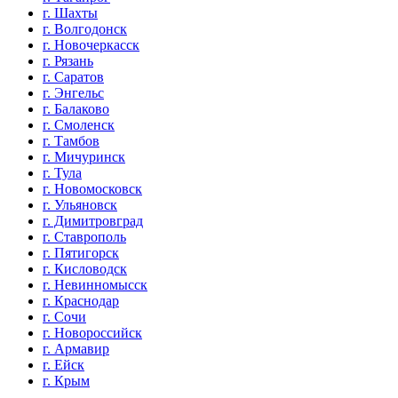
г. Шахты
г. Волгодонск
г. Новочеркасск
г. Рязань
г. Саратов
г. Энгельс
г. Балаково
г. Смоленск
г. Тамбов
г. Мичуринск
г. Тула
г. Новомосковск
г. Ульяновск
г. Димитровград
г. Ставрополь
г. Пятигорск
г. Кисловодск
г. Невинномысск
г. Краснодар
г. Сочи
г. Новороссийск
г. Армавир
г. Ейск
г. Крым