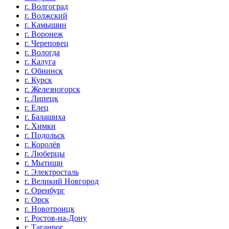
г. Волгоград
г. Волжский
г. Камышин
г. Воронеж
г. Череповец
г. Вологда
г. Калуга
г. Обнинск
г. Курск
г. Железногорск
г. Липецк
г. Елец
г. Балашиха
г. Химки
г. Подольск
г. Королёв
г. Люберцы
г. Мытищи
г. Электросталь
г. Великий Новгород
г. Оренбург
г. Орск
г. Новотроицк
г. Ростов-на-Дону
г. Таганрог