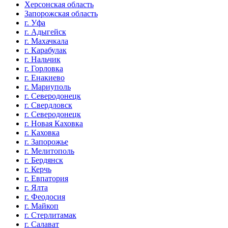
Херсонская область
Запорожская область
г. Уфа
г. Адыгейск
г. Махачкала
г. Карабулак
г. Нальчик
г. Горловка
г. Енакиево
г. Мариуполь
г. Северодонецк
г. Свердловск
г. Северодонецк
г. Новая Каховка
г. Каховка
г. Запорожье
г. Мелитополь
г. Бердянск
г. Керчь
г. Евпатория
г. Ялта
г. Феодосия
г. Майкоп
г. Стерлитамак
г. Салават