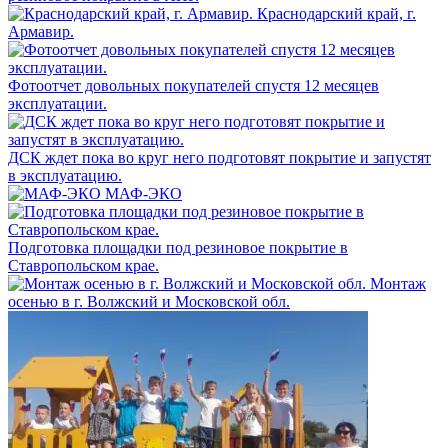
Краснодарский край, г.
Армавир.
Фотоотчет довольных покупателей спустя 12 месяцев
эксплуатации.
ДСК ждет пока во круг него подготовят покрытие и запустят
в эксплуатацию.
МАФ-ЭКО
Подготовка площадки под резиновое покрытие в
Ставропольском крае.
Монтаж
осенью в г. Волжский и Московской обл.