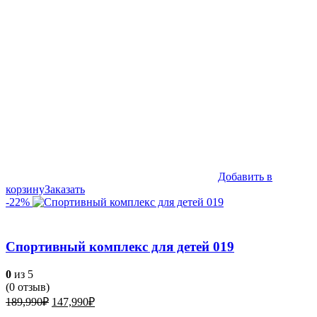
Добавить в
корзину
Заказать
-22%
Спортивный комплекс для детей 019
0
из 5
(
0
отзыв)
Первоначальная
Текущая
189,990
₽
147,990
₽
цена
цена: