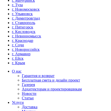
г. Мичуринск
г. Тула
г. Новомосковск
г. Ульяновск
г. Димитровград
г. Ставрополь
г. Пятигорск
г. Кисловодск
г. Невинномысск
г. Краснодар
г. Сочи
г. Новороссийск
г. Армавир
г. Ейск
г. Крым
О нас
Гарантия и возврат
Бесплатная смета и дизайн проект
Галерея
Архитекторам и проектировщикам
Новости
Статьи
Услуги
Доставка