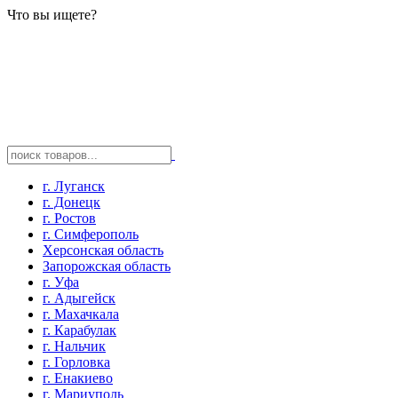
Что вы ищете?
г. Луганск
г. Донецк
г. Ростов
г. Симферополь
Херсонская область
Запорожская область
г. Уфа
г. Адыгейск
г. Махачкала
г. Карабулак
г. Нальчик
г. Горловка
г. Енакиево
г. Мариуполь