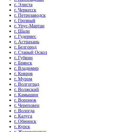
г. Элиста
г. Черкесск
г. Петрозаводск
г. Грозный
г. Урус-Мартан
г. Шали
г. Гудермес
г. Астрахань
г. Белгород
г. Старый Оскол
г. Губкин
г. Брянск
г. Владимир
г. Ковров
г. Муром
г. Волгоград
г. Волжский
г. Камышин
г. Воронеж
г. Череповец
г. Вологда
г. Калуга
г. Обнинск
г. Курск
г. Железногорск