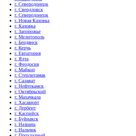
г. Северодонецк
г. Свердловск
г. Северодонецк
г. Новая Каховка
г. Каховка
г. Запорожье
г. Мелитополь
г. Бердянск
г. Керчь
г. Евпатория
г. Ялта
г. Феодосия
г. Майкоп
г. Стерлитамак
г. Салават
г. Нефтекамск
г. Октябрьский
г. Махачкала
г. Хасавюрт
г. Дербент
г. Каспийск
г. Буйнакск
г. Назрань
г. Нальчик
г. Прохладный