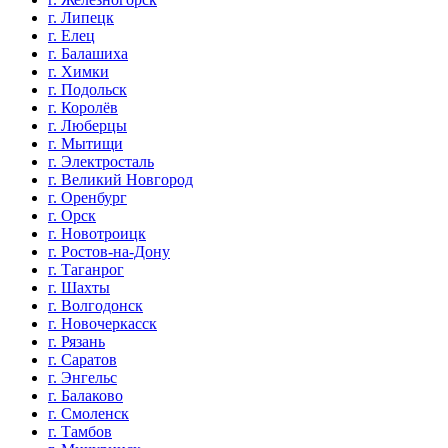
г. Липецк
г. Елец
г. Балашиха
г. Химки
г. Подольск
г. Королёв
г. Люберцы
г. Мытищи
г. Электросталь
г. Великий Новгород
г. Оренбург
г. Орск
г. Новотроицк
г. Ростов-на-Дону
г. Таганрог
г. Шахты
г. Волгодонск
г. Новочеркасск
г. Рязань
г. Саратов
г. Энгельс
г. Балаково
г. Смоленск
г. Тамбов