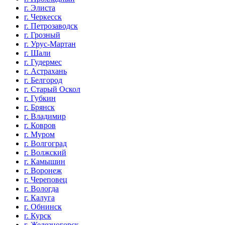
г. Элиста
г. Черкесск
г. Петрозаводск
г. Грозный
г. Урус-Мартан
г. Шали
г. Гудермес
г. Астрахань
г. Белгород
г. Старый Оскол
г. Губкин
г. Брянск
г. Владимир
г. Ковров
г. Муром
г. Волгоград
г. Волжский
г. Камышин
г. Воронеж
г. Череповец
г. Вологда
г. Калуга
г. Обнинск
г. Курск
г. Железногорск