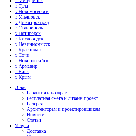
г. Мичуринск
г. Тула
г. Новомосковск
г. Ульяновск
г. Димитровград
г. Ставрополь
г. Пятигорск
г. Кисловодск
г. Невинномысск
г. Краснодар
г. Сочи
г. Новороссийск
г. Армавир
г. Ейск
г. Крым
О нас
Гарантия и возврат
Бесплатная смета и дизайн проект
Галерея
Архитекторам и проектировщикам
Новости
Статьи
Услуги
Доставка