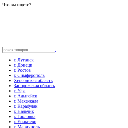
Что вы ищете?
г. Луганск
г. Донецк
г. Ростов
г. Симферополь
Херсонская область
Запорожская область
г. Уфа
г. Адыгейск
г. Махачкала
г. Карабулак
г. Нальчик
г. Горловка
г. Енакиево
г. Мариуполь