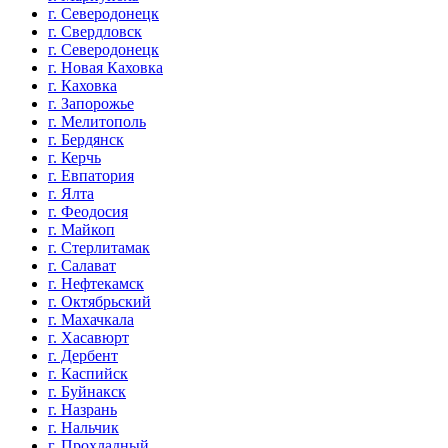
г. Северодонецк
г. Свердловск
г. Северодонецк
г. Новая Каховка
г. Каховка
г. Запорожье
г. Мелитополь
г. Бердянск
г. Керчь
г. Евпатория
г. Ялта
г. Феодосия
г. Майкоп
г. Стерлитамак
г. Салават
г. Нефтекамск
г. Октябрьский
г. Махачкала
г. Хасавюрт
г. Дербент
г. Каспийск
г. Буйнакск
г. Назрань
г. Нальчик
г. Прохладный