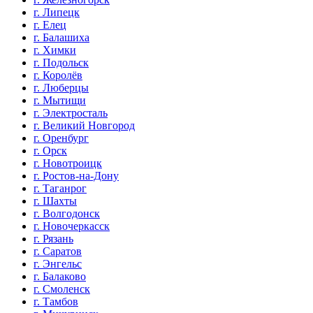
г. Липецк
г. Елец
г. Балашиха
г. Химки
г. Подольск
г. Королёв
г. Люберцы
г. Мытищи
г. Электросталь
г. Великий Новгород
г. Оренбург
г. Орск
г. Новотроицк
г. Ростов-на-Дону
г. Таганрог
г. Шахты
г. Волгодонск
г. Новочеркасск
г. Рязань
г. Саратов
г. Энгельс
г. Балаково
г. Смоленск
г. Тамбов