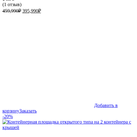
(
1
отзыв)
Первоначальная
Текущая
459,990
₽
395,990
₽
цена
цена:
составляла
395,990₽.
459,990₽.
Добавить в
корзину
Заказать
-20%