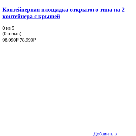
Контейнерная площадка открытого типа на 2
контейнера с крышей
0
из 5
(
0
отзыв)
Первоначальная
Текущая
98,990
₽
78,990
₽
цена
цена:
составляла
78,990₽.
98,990₽.
Добавить в