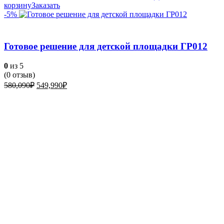
корзину
Заказать
-5%
Готовое решение для детской площадки ГР012
0
из 5
(
0
отзыв)
Первоначальная
Текущая
580,090
₽
549,990
₽
цена
цена:
составляла
549,990₽.
580,090₽.