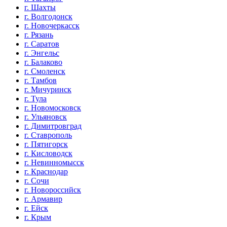
г. Шахты
г. Волгодонск
г. Новочеркасск
г. Рязань
г. Саратов
г. Энгельс
г. Балаково
г. Смоленск
г. Тамбов
г. Мичуринск
г. Тула
г. Новомосковск
г. Ульяновск
г. Димитровград
г. Ставрополь
г. Пятигорск
г. Кисловодск
г. Невинномысск
г. Краснодар
г. Сочи
г. Новороссийск
г. Армавир
г. Ейск
г. Крым