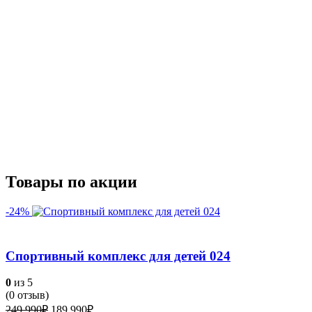
Товары по акции
-24%
Спортивный комплекс для детей 024
0
из 5
(
0
отзыв)
Первоначальная
Текущая
249,990
₽
189,990
₽