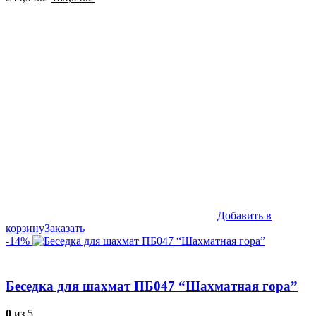
цена
цена:
составляла
189,990₽.
249,990₽.
Добавить в
корзину
Заказать
-14%
Беседка для шахмат ПБ047 “Шахматная гора”
0
из 5