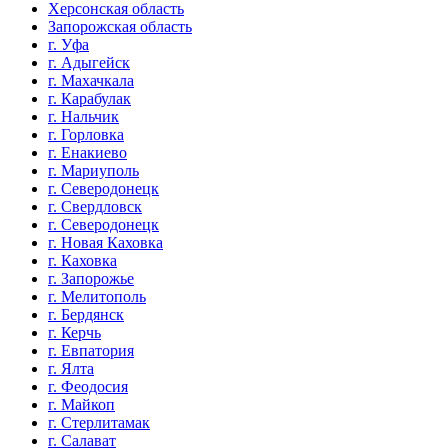
Херсонская область
Запорожская область
г. Уфа
г. Адыгейск
г. Махачкала
г. Карабулак
г. Нальчик
г. Горловка
г. Енакиево
г. Мариуполь
г. Северодонецк
г. Свердловск
г. Северодонецк
г. Новая Каховка
г. Каховка
г. Запорожье
г. Мелитополь
г. Бердянск
г. Керчь
г. Евпатория
г. Ялта
г. Феодосия
г. Майкоп
г. Стерлитамак
г. Салават