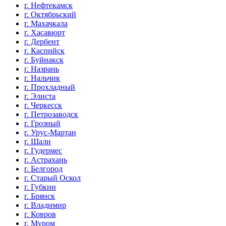
г. Нефтекамск
г. Октябрьский
г. Махачкала
г. Хасавюрт
г. Дербент
г. Каспийск
г. Буйнакск
г. Назрань
г. Нальчик
г. Прохладный
г. Элиста
г. Черкесск
г. Петрозаводск
г. Грозный
г. Урус-Мартан
г. Шали
г. Гудермес
г. Астрахань
г. Белгород
г. Старый Оскол
г. Губкин
г. Брянск
г. Владимир
г. Ковров
г. Муром