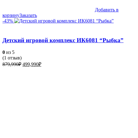
Добавить в
корзину
Заказать
-43%
Детский игровой комплекс ИК6081 “Рыбка”
0
из 5
(
1
отзыв)
Первоначальная
Текущая
879,990
₽
499,990
₽
цена
цена:
составляла
499,990₽.
879,990₽.