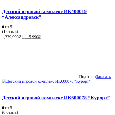
Детский игровой комплекс ИК400019
“Александровск”
0
из 5
(
1
отзыв)
Первоначальная
Текущая
1,339,990
₽
1,115,990
₽
цена
цена:
составляла
1,115,990₽.
1,339,990₽.
Под заказ
Заказать
Детский игровой комплекс ИК600078 “Курорт”
0
из 5
(
0
отзыв)