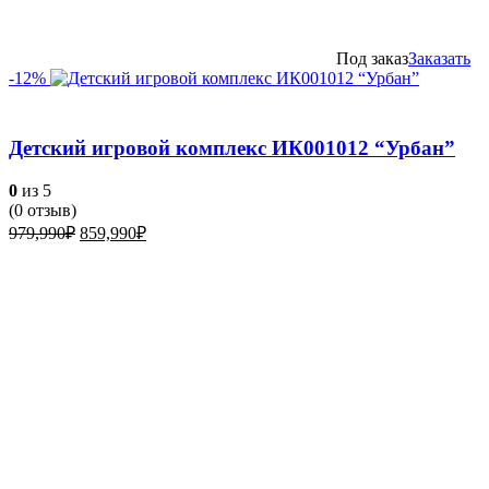
Под заказ
Заказать
-12%
Детский игровой комплекс ИК001012 “Урбан”
0
из 5
(
0
отзыв)
Первоначальная
Текущая
979,990
₽
859,990
₽
цена
цена:
составляла
859,990₽.
979,990₽.