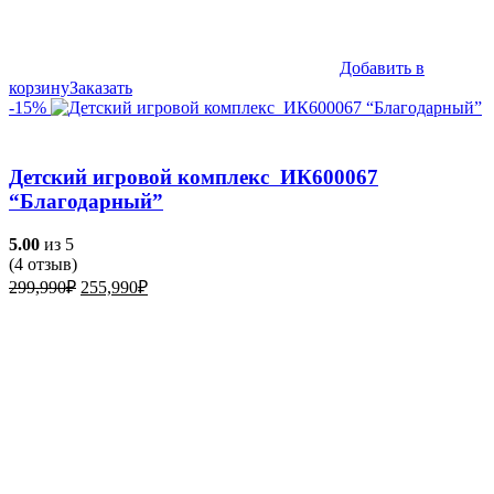
Добавить в
корзину
Заказать
-15%
Детский игровой комплекс ИК600067
“Благодарный”
5.00
из 5
(
4
отзыв)
Первоначальная
Текущая
299,990
₽
255,990
₽
цена
цена:
составляла
255,990₽.
299,990₽.