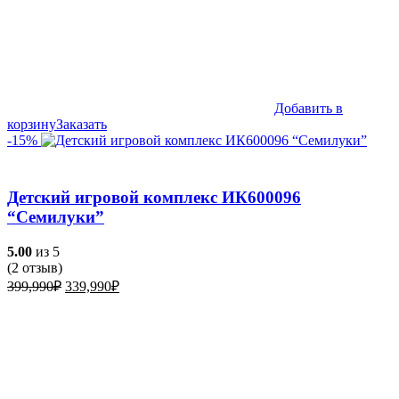
Добавить в
корзину
Заказать
-15%
Детский игровой комплекс ИК600096
“Семилуки”
5.00
из 5
(
2
отзыв)
Первоначальная
Текущая
399,990
₽
339,990
₽
цена
цена:
составляла
339,990₽.
399,990₽.