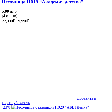
Песочница П019 “Академия детства”
5.00
из 5
(
4
отзыв)
Первоначальная
Текущая
22,990
₽
19,990
₽
цена
цена:
составляла
19,990₽.
22,990₽.
Добавить в
корзину
Заказать
-23%