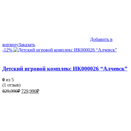
Добавить в
корзину
Заказать
-12%
Детский игровой комплекс ИК000026 “Алчевск”
0
из 5
(
1
отзыв)
Первоначальная
Текущая
829,990
₽
729,990
₽
цена
цена:
составляла
729,990₽.
829,990₽.