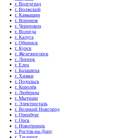
г. Волгоград
г. Волжский
г. Камышин
г. Воронеж
г. Череповец
г. Вологда
г. Калуга
г. Обнинск
г. Курск
г. Железногорск
г. Липецк
г. Елец
г. Балашиха
г. Химки
г. Подольск
г. Королёв
г. Люберцы
г. Мытищи
г. Электросталь
г. Великий Новгород
г. Оренбург
г. Орск
г. Новотроицк
г. Ростов-на-Дону
г. Таганрог