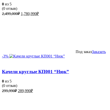
0
из 5
(
0
отзыв)
Первоначальная
Текущая
2,499,000
₽
1,780,990
₽
цена
цена:
составляла
1,780,990₽.
2,499,000₽.
Под заказ
Заказать
-3%
Качели круглые КП001 “Нюк”
0
из 5
(
0
отзыв)
Первоначальная
Текущая
299,990
₽
289,990
₽
цена
цена:
составляла
289,990₽.
299,990₽.