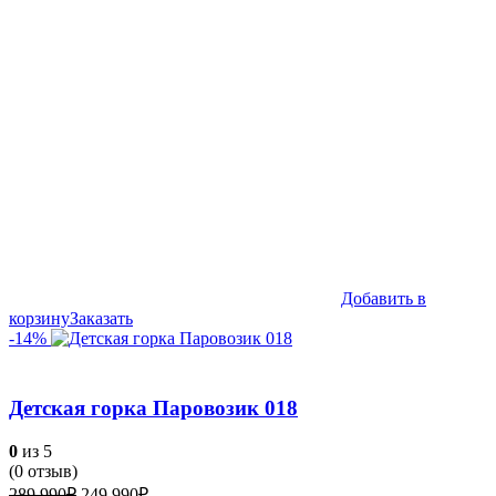
Добавить в
корзину
Заказать
-14%
Детская горка Паровозик 018
0
из 5
(
0
отзыв)
Первоначальная
Текущая
289,990
₽
249,990
₽