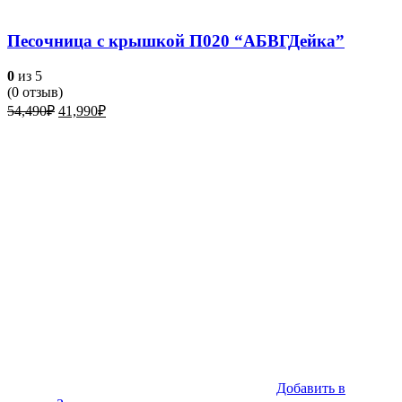
Песочница с крышкой П020 “АБВГДейка”
0
из 5
(
0
отзыв)
Первоначальная
Текущая
54,490
₽
41,990
₽
цена
цена:
составляла
41,990₽.
54,490₽.
Добавить в