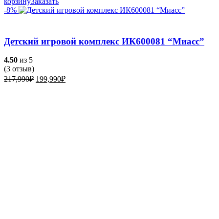
корзину
Заказать
-8%
Детский игровой комплекс ИК600081 “Миасс”
4.50
из 5
(
3
отзыв)
Первоначальная
Текущая
217,990
₽
199,990
₽
цена
цена:
составляла
199,990₽.
217,990₽.