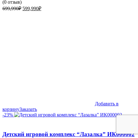
(
0
отзыв)
Первоначальная
Текущая
699,990
₽
599,990
₽
цена
цена:
составляла
599,990₽.
699,990₽.
Добавить в
корзину
Заказать
-23%
Детский игровой комплекс “Лазалка” ИК000002