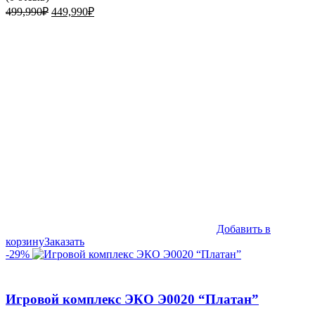
Первоначальная
Текущая
499,990
₽
449,990
₽
цена
цена:
составляла
449,990₽.
499,990₽.
Добавить в
корзину
Заказать
-29%
Игровой комплекс ЭКО Э0020 “Платан”