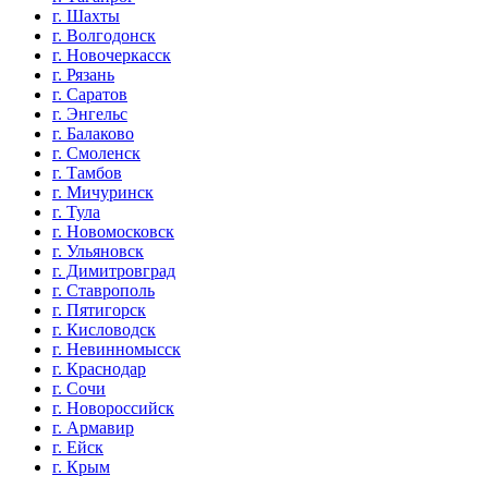
г. Шахты
г. Волгодонск
г. Новочеркасск
г. Рязань
г. Саратов
г. Энгельс
г. Балаково
г. Смоленск
г. Тамбов
г. Мичуринск
г. Тула
г. Новомосковск
г. Ульяновск
г. Димитровград
г. Ставрополь
г. Пятигорск
г. Кисловодск
г. Невинномысск
г. Краснодар
г. Сочи
г. Новороссийск
г. Армавир
г. Ейск
г. Крым