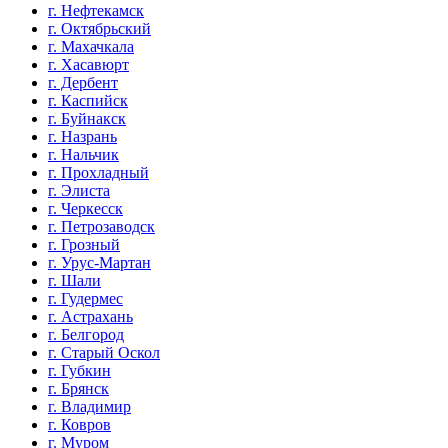
г. Нефтекамск
г. Октябрьский
г. Махачкала
г. Хасавюрт
г. Дербент
г. Каспийск
г. Буйнакск
г. Назрань
г. Нальчик
г. Прохладный
г. Элиста
г. Черкесск
г. Петрозаводск
г. Грозный
г. Урус-Мартан
г. Шали
г. Гудермес
г. Астрахань
г. Белгород
г. Старый Оскол
г. Губкин
г. Брянск
г. Владимир
г. Ковров
г. Муром