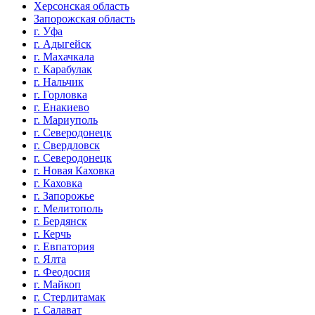
Херсонская область
Запорожская область
г. Уфа
г. Адыгейск
г. Махачкала
г. Карабулак
г. Нальчик
г. Горловка
г. Енакиево
г. Мариуполь
г. Северодонецк
г. Свердловск
г. Северодонецк
г. Новая Каховка
г. Каховка
г. Запорожье
г. Мелитополь
г. Бердянск
г. Керчь
г. Евпатория
г. Ялта
г. Феодосия
г. Майкоп
г. Стерлитамак
г. Салават