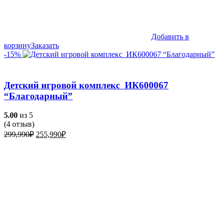
Добавить в
корзину
Заказать
-15%
Детский игровой комплекс ИК600067
“Благодарный”
5.00
из 5
(
4
отзыв)
Первоначальная
Текущая
299,990
₽
255,990
₽
цена
цена:
составляла
255,990₽.
299,990₽.