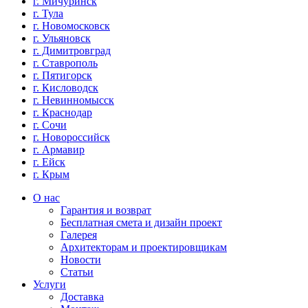
г. Мичуринск
г. Тула
г. Новомосковск
г. Ульяновск
г. Димитровград
г. Ставрополь
г. Пятигорск
г. Кисловодск
г. Невинномысск
г. Краснодар
г. Сочи
г. Новороссийск
г. Армавир
г. Ейск
г. Крым
О нас
Гарантия и возврат
Бесплатная смета и дизайн проект
Галерея
Архитекторам и проектировщикам
Новости
Статьи
Услуги
Доставка