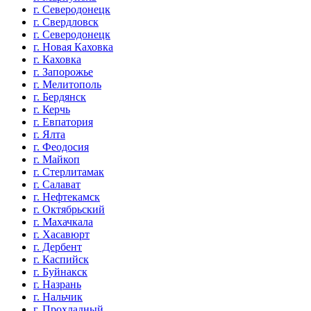
г. Северодонецк
г. Свердловск
г. Северодонецк
г. Новая Каховка
г. Каховка
г. Запорожье
г. Мелитополь
г. Бердянск
г. Керчь
г. Евпатория
г. Ялта
г. Феодосия
г. Майкоп
г. Стерлитамак
г. Салават
г. Нефтекамск
г. Октябрьский
г. Махачкала
г. Хасавюрт
г. Дербент
г. Каспийск
г. Буйнакск
г. Назрань
г. Нальчик
г. Прохладный