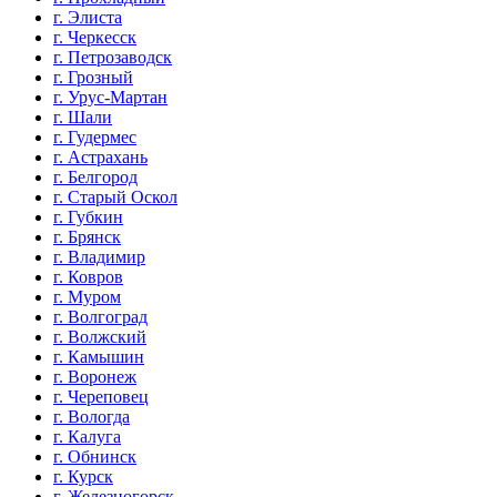
г. Элиста
г. Черкесск
г. Петрозаводск
г. Грозный
г. Урус-Мартан
г. Шали
г. Гудермес
г. Астрахань
г. Белгород
г. Старый Оскол
г. Губкин
г. Брянск
г. Владимир
г. Ковров
г. Муром
г. Волгоград
г. Волжский
г. Камышин
г. Воронеж
г. Череповец
г. Вологда
г. Калуга
г. Обнинск
г. Курск
г. Железногорск