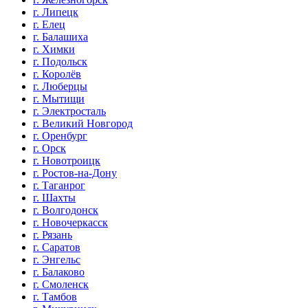
г. Липецк
г. Елец
г. Балашиха
г. Химки
г. Подольск
г. Королёв
г. Люберцы
г. Мытищи
г. Электросталь
г. Великий Новгород
г. Оренбург
г. Орск
г. Новотроицк
г. Ростов-на-Дону
г. Таганрог
г. Шахты
г. Волгодонск
г. Новочеркасск
г. Рязань
г. Саратов
г. Энгельс
г. Балаково
г. Смоленск
г. Тамбов