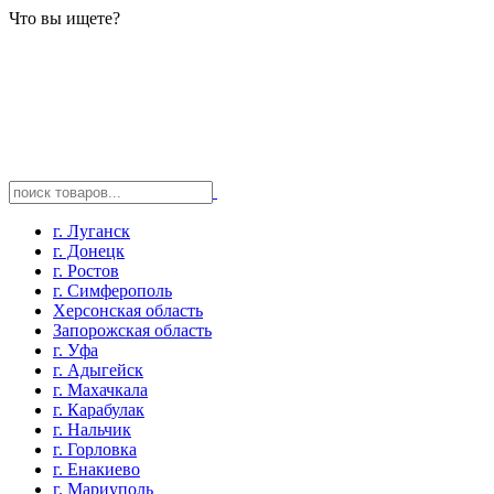
Что вы ищете?
г. Луганск
г. Донецк
г. Ростов
г. Симферополь
Херсонская область
Запорожская область
г. Уфа
г. Адыгейск
г. Махачкала
г. Карабулак
г. Нальчик
г. Горловка
г. Енакиево
г. Мариуполь