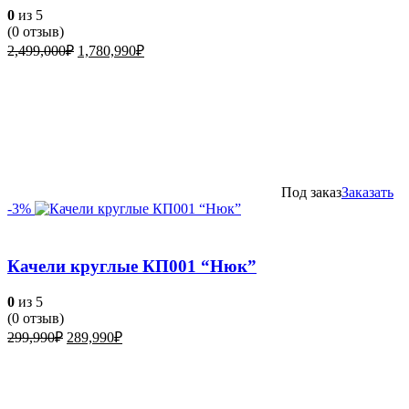
0
из 5
(
0
отзыв)
Первоначальная
Текущая
2,499,000
₽
1,780,990
₽
цена
цена:
составляла
1,780,990₽.
2,499,000₽.
Под заказ
Заказать
-3%
Качели круглые КП001 “Нюк”
0
из 5
(
0
отзыв)
Первоначальная
Текущая
299,990
₽
289,990
₽
цена
цена:
составляла
289,990₽.
299,990₽.