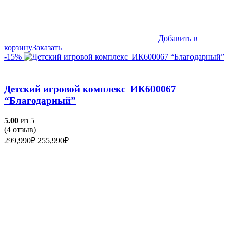
Добавить в
корзину
Заказать
-15%
Детский игровой комплекс ИК600067
“Благодарный”
5.00
из 5
(
4
отзыв)
Первоначальная
Текущая
299,990
₽
255,990
₽
цена
цена:
составляла
255,990₽.
299,990₽.