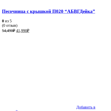
Песочница с крышкой П020 “АБВГДейка”
0
из 5
(
0
отзыв)
Первоначальная
Текущая
54,490
₽
41,990
₽
цена
цена:
составляла
41,990₽.
54,490₽.
Добавить в