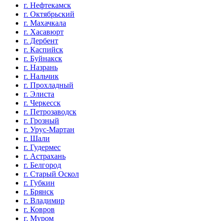
г. Нефтекамск
г. Октябрьский
г. Махачкала
г. Хасавюрт
г. Дербент
г. Каспийск
г. Буйнакск
г. Назрань
г. Нальчик
г. Прохладный
г. Элиста
г. Черкесск
г. Петрозаводск
г. Грозный
г. Урус-Мартан
г. Шали
г. Гудермес
г. Астрахань
г. Белгород
г. Старый Оскол
г. Губкин
г. Брянск
г. Владимир
г. Ковров
г. Муром