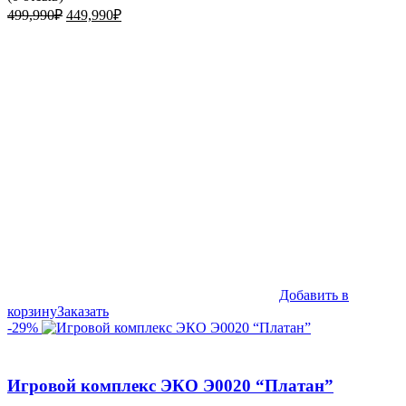
Первоначальная
Текущая
499,990
₽
449,990
₽
цена
цена:
составляла
449,990₽.
499,990₽.
Добавить в
корзину
Заказать
-29%
Игровой комплекс ЭКО Э0020 “Платан”