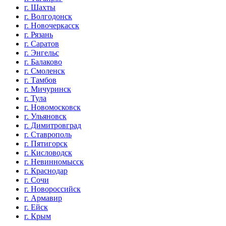
г. Шахты
г. Волгодонск
г. Новочеркасск
г. Рязань
г. Саратов
г. Энгельс
г. Балаково
г. Смоленск
г. Тамбов
г. Мичуринск
г. Тула
г. Новомосковск
г. Ульяновск
г. Димитровград
г. Ставрополь
г. Пятигорск
г. Кисловодск
г. Невинномысск
г. Краснодар
г. Сочи
г. Новороссийск
г. Армавир
г. Ейск
г. Крым