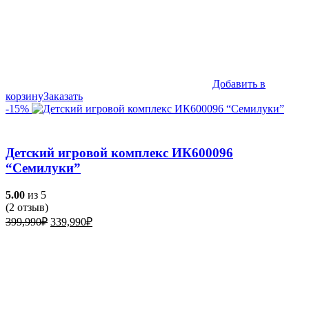
Добавить в
корзину
Заказать
-15%
Детский игровой комплекс ИК600096
“Семилуки”
5.00
из 5
(
2
отзыв)
Первоначальная
Текущая
399,990
₽
339,990
₽
цена
цена:
составляла
339,990₽.
399,990₽.