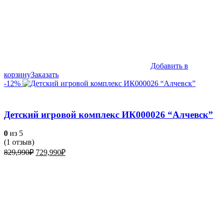
Добавить в
корзину
Заказать
-12%
Детский игровой комплекс ИК000026 “Алчевск”
0
из 5
(
1
отзыв)
Первоначальная
Текущая
829,990
₽
729,990
₽
цена
цена:
составляла
729,990₽.
829,990₽.