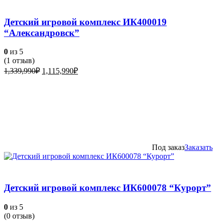
Детский игровой комплекс ИК400019
“Александровск”
0
из 5
(
1
отзыв)
Первоначальная
Текущая
1,339,990
₽
1,115,990
₽
цена
цена:
составляла
1,115,990₽.
1,339,990₽.
Под заказ
Заказать
Детский игровой комплекс ИК600078 “Курорт”
0
из 5
(
0
отзыв)