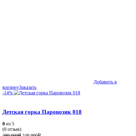
Добавить в
корзину
Заказать
-14%
Детская горка Паровозик 018
0
из 5
(
0
отзыв)
Первоначальная
Текущая
289,990
₽
249,990
₽