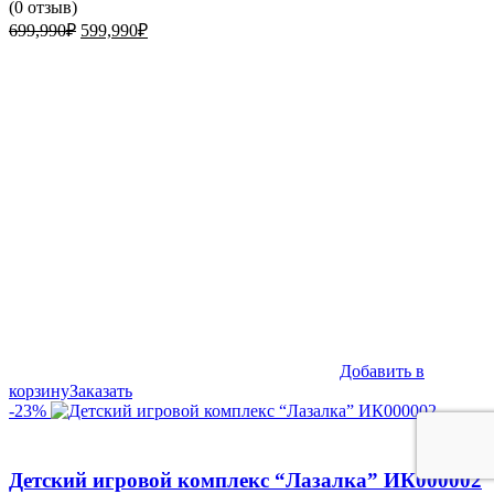
(
0
отзыв)
Первоначальная
Текущая
699,990
₽
599,990
₽
цена
цена:
составляла
599,990₽.
699,990₽.
Добавить в
корзину
Заказать
-23%
Детский игровой комплекс “Лазалка” ИК000002