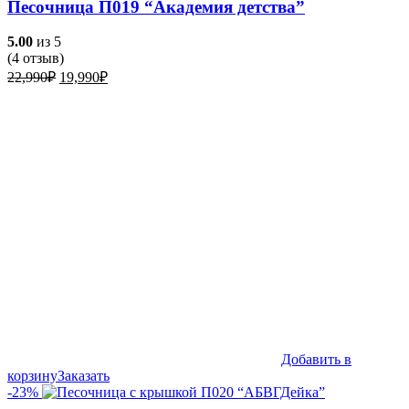
Песочница П019 “Академия детства”
5.00
из 5
(
4
отзыв)
Первоначальная
Текущая
22,990
₽
19,990
₽
цена
цена:
составляла
19,990₽.
22,990₽.
Добавить в
корзину
Заказать
-23%