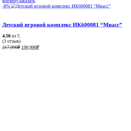
корзину
Заказать
-8%
Детский игровой комплекс ИК600081 “Миасс”
4.50
из 5
(
3
отзыв)
Первоначальная
Текущая
217,990
₽
199,990
₽
цена
цена:
составляла
199,990₽.
217,990₽.