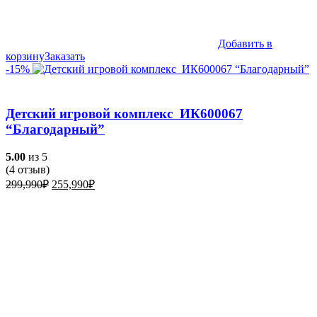
Добавить в
корзину
Заказать
-15%
Детский игровой комплекс ИК600067
“Благодарный”
5.00
из 5
(
4
отзыв)
Первоначальная
Текущая
299,990
₽
255,990
₽
цена
цена:
составляла
255,990₽.
299,990₽.