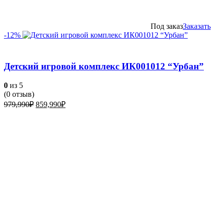
Под заказ
Заказать
-12%
Детский игровой комплекс ИК001012 “Урбан”
0
из 5
(
0
отзыв)
Первоначальная
Текущая
979,990
₽
859,990
₽
цена
цена:
составляла
859,990₽.
979,990₽.