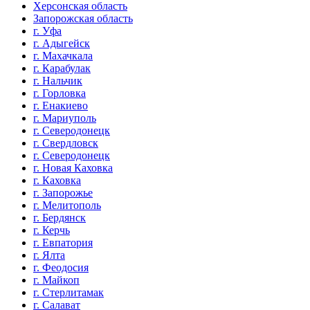
Херсонская область
Запорожская область
г. Уфа
г. Адыгейск
г. Махачкала
г. Карабулак
г. Нальчик
г. Горловка
г. Енакиево
г. Мариуполь
г. Северодонецк
г. Свердловск
г. Северодонецк
г. Новая Каховка
г. Каховка
г. Запорожье
г. Мелитополь
г. Бердянск
г. Керчь
г. Евпатория
г. Ялта
г. Феодосия
г. Майкоп
г. Стерлитамак
г. Салават