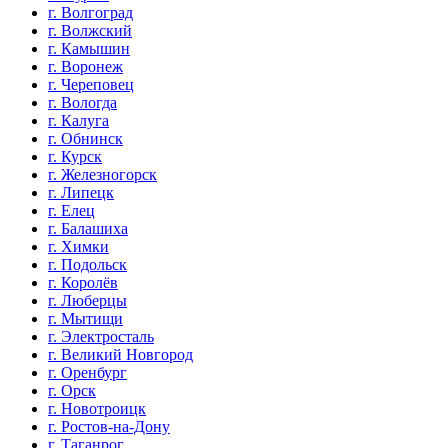
г. Волгоград
г. Волжский
г. Камышин
г. Воронеж
г. Череповец
г. Вологда
г. Калуга
г. Обнинск
г. Курск
г. Железногорск
г. Липецк
г. Елец
г. Балашиха
г. Химки
г. Подольск
г. Королёв
г. Люберцы
г. Мытищи
г. Электросталь
г. Великий Новгород
г. Оренбург
г. Орск
г. Новотроицк
г. Ростов-на-Дону
г. Таганрог