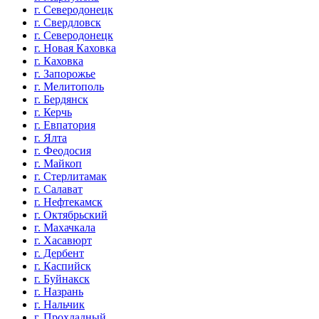
г. Северодонецк
г. Свердловск
г. Северодонецк
г. Новая Каховка
г. Каховка
г. Запорожье
г. Мелитополь
г. Бердянск
г. Керчь
г. Евпатория
г. Ялта
г. Феодосия
г. Майкоп
г. Стерлитамак
г. Салават
г. Нефтекамск
г. Октябрьский
г. Махачкала
г. Хасавюрт
г. Дербент
г. Каспийск
г. Буйнакск
г. Назрань
г. Нальчик
г. Прохладный