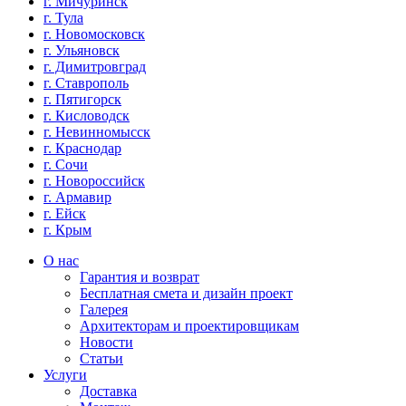
г. Мичуринск
г. Тула
г. Новомосковск
г. Ульяновск
г. Димитровград
г. Ставрополь
г. Пятигорск
г. Кисловодск
г. Невинномысск
г. Краснодар
г. Сочи
г. Новороссийск
г. Армавир
г. Ейск
г. Крым
О нас
Гарантия и возврат
Бесплатная смета и дизайн проект
Галерея
Архитекторам и проектировщикам
Новости
Статьи
Услуги
Доставка