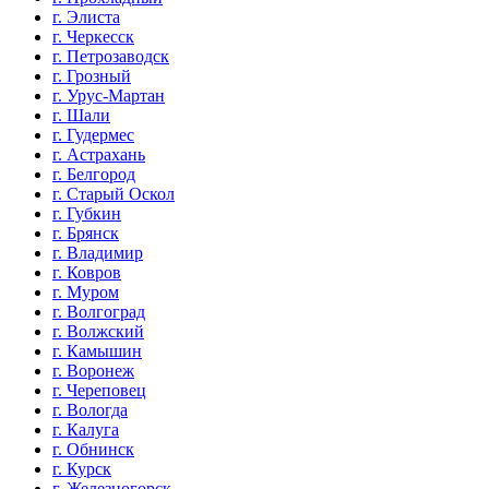
г. Элиста
г. Черкесск
г. Петрозаводск
г. Грозный
г. Урус-Мартан
г. Шали
г. Гудермес
г. Астрахань
г. Белгород
г. Старый Оскол
г. Губкин
г. Брянск
г. Владимир
г. Ковров
г. Муром
г. Волгоград
г. Волжский
г. Камышин
г. Воронеж
г. Череповец
г. Вологда
г. Калуга
г. Обнинск
г. Курск
г. Железногорск