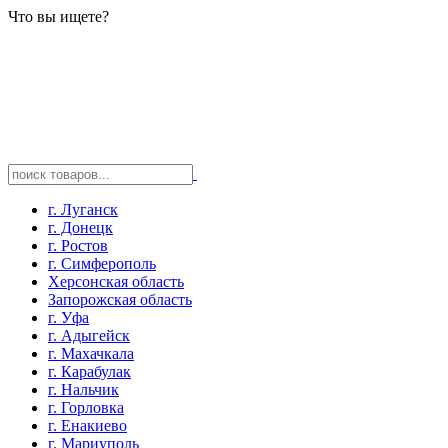
Что вы ищете?
г. Луганск
г. Донецк
г. Ростов
г. Симферополь
Херсонская область
Запорожская область
г. Уфа
г. Адыгейск
г. Махачкала
г. Карабулак
г. Нальчик
г. Горловка
г. Енакиево
г. Мариуполь