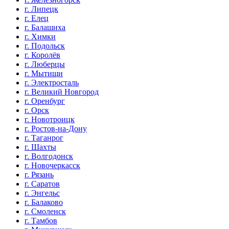
г. Липецк
г. Елец
г. Балашиха
г. Химки
г. Подольск
г. Королёв
г. Люберцы
г. Мытищи
г. Электросталь
г. Великий Новгород
г. Оренбург
г. Орск
г. Новотроицк
г. Ростов-на-Дону
г. Таганрог
г. Шахты
г. Волгодонск
г. Новочеркасск
г. Рязань
г. Саратов
г. Энгельс
г. Балаково
г. Смоленск
г. Тамбов